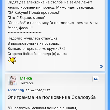
Сидят два электрика на столбе, на земле лежит
я
о
к
неизолированный провод. Мимо идет старушка.
б
н
"Эй, бабуля! Подай проводок!"
щ
а
е
"Этот? Держи, милок".
ч
н
"Спасибо!" и напарнику "я же говорил - земля. А ты
а
и
л
"фаза, фаза...""
е
у
***********************
Недолго мучилась старушка
В высоковольтных проводах..
Выпьем с горя, где же кружка? ©
Сгорела бабка без следа (с) алька
В
е
р
Майка
н
у
Поэтесса
т
С
ь
#581006
20 фев 2026, 12:27
с
о
Эпиграмма на полковника Скалозуба
я
о
к
б
н
"Он золотым мешком вошел в анналы,
щ
а