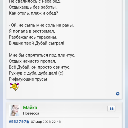
Не свалилось с неба бед,
Отдыхаешь без заботы,
Как отель, пляж и обед?
- Ой, не сыпь мне соль на раны,
Я попала в экстремал,
Разбежались тараканы,
В ящик твой Дубай сыграл!
Мне бы спрятаться под плинтус,
Отдых начисто пропал,
Всё Дубай, он просто свинтус,
Рухнув с дуба, дуба дал! (с)
Рифмующие трусы
В
е
р
Майка
н
у
Поэтесса
т
С
ь
#582797
07 мар 2026, 22:46
с
о