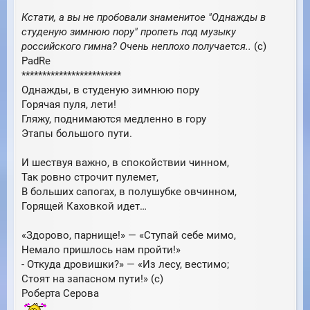
щ
а
е
Кстати, а вы не пробовали знаменитое "Однажды в
ч
н
а
студеную зимнюю пору" пропеть под музыку
и
л
российского гимна? Очень неплохо получается..
(с)
е
у
PadRe
************************
Однажды, в студеную зимнюю пору
Горячая пуля, лети!
Гляжу, поднимаются медленно в гору
Этапы большого пути.
И шествуя важно, в спокойствии чинном,
Так ровно строчит пулемет,
В больших сапогах, в полушубке овчинном,
Горящей Каховкой идет…
«Здорово, парнище!» — «Ступай себе мимо,
Немало пришлось нам пройти!»
- Откуда дровишки?» — «Из лесу, вестимо;
Стоят на запасном пути!» (с)
Роберта Серова