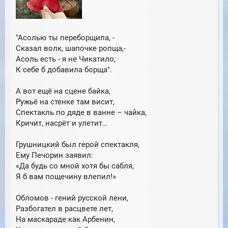
"Асолью ты переборщила, -
Сказал волк, шапочке ропща,-
Асоль есть - я не Чикатило,
К себе б добавила борща".
А вот ещё на сцене байка,
Ружьё на стенке там висит,
Спектакль по дяде в ванне – чайка,
Кричит, насрёт и улетит…
Грушницкий был герой спектакля,
Ему Печорин заявил:
«Да будь со мной хотя бы сабля,
Я б вам пощечину влепил!»
Обломов - гений русской лени,
Разбогател в расцвете лет,
На маскараде как Арбенин,