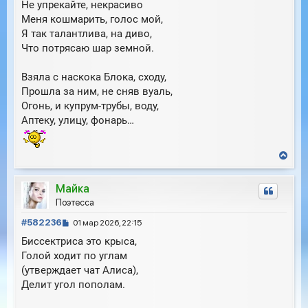
Не упрекайте, некрасиво
Меня кошмарить, голос мой,
Я так талантлива, на диво,
Что потрясаю шар земной.
Взяла с наскока Блока, сходу,
Прошла за ним, не сняв вуаль,
Огонь, и купрум-трубы, воду,
Аптеку, улицу, фонарь…
В
е
р
Майка
н
у
Поэтесса
т
С
ь
#582236
01 мар 2026, 22:15
с
о
Биссектриса это крыса,
я
о
к
Голой ходит по углам
б
н
(утверждает чат Алиса),
щ
а
е
Делит угол пополам.
ч
н
а