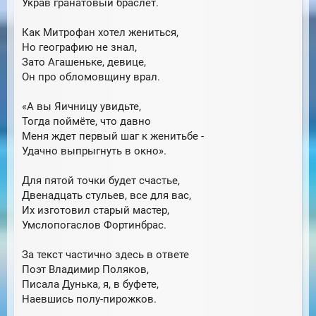
Украв гранатовый браслет.
Как Митрофан хотел жениться,
Но географию не знал,
Зато Агашеньке, девице,
Он про обломовщину врал.
«А вы Яичницу увидьте,
Тогда поймёте, что давно
Меня ждет первый шаг к женитьбе -
Удачно выпрыгнуть в окно».
Для пятой точки будет счастье,
Двенадцать стульев, все для вас,
Их изготовил старый мастер,
Умслопогаслов Фортинбрас.
За текст частично здесь в ответе
Поэт Владимир Поляков,
Писала Дунька, я, в буфете,
Наевшись полу-пирожков.