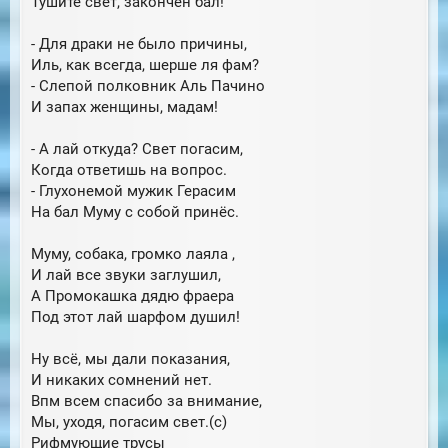
Тушите свет, закончен бал!
е
у
- Для драки не было причины,
Иль, как всегда, шерше ля фам?
- Слепой полковник Аль Пачино
И запах женщины, мадам!
- А лай откуда? Свет погасим,
Когда ответишь на вопрос.
- Глухонемой мужик Герасим
На бал Муму с собой принёс.
Муму, собака, громко лаяла ,
И лай все звуки заглушил,
А Промокашка дядю фраера
Под этот лай шарфом душил!
Ну всё, мы дали показания,
И никаких сомнений нет.
Впм всем спасибо за внимание,
Мы, уходя, погасим свет.(с)
Рифмующие трусы