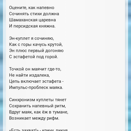
Оцените, как напевно
Сочинять стихи должна
Шамаханская царевна
И персидская княжна.
Эн-куплет я сочиняю,
Как с горы качусь крутой,
Эн плюс первый догоняю
С эстафетой под горой.
Точкой он маячит где-то,
Не найти издалека,
Цепь включает эстафета -
Импульс-проблеск маяка.
Синхронизм куплеты тянет
Сохранить напевный ритм,
Вдруг маяк, как ёж в тумане,
Возникает между рифм.
«Есть захват!» - кричу, ликуя,