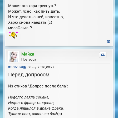
Может эта харя треснуть?
Может, ясно, как пить дать,
И что делать с ней, известно,
Харю снова наедать.(с)
миссОльга Р.
В
е
р
Майка
н
у
Поэтесса
т
С
ь
#585164
06 апр 2026, 00:22
с
о
Перед допросом
я
о
к
б
н
Из стихов "Допрос после бала":
щ
а
е
ч
н
а
Недолго лаяла собака,
и
л
Недолго фраер танцевал,
е
у
Когда лишился в драке фрака,
Тушите свет, закончен бал
!(с)