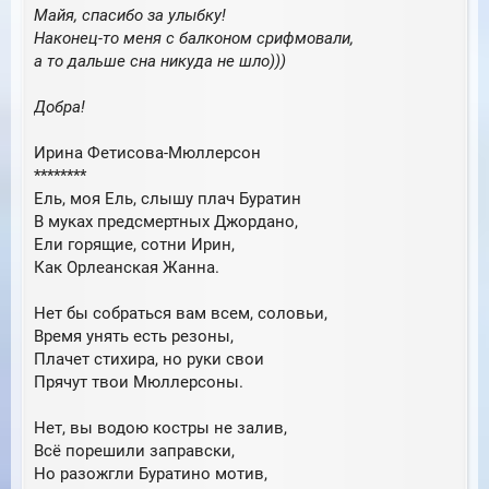
Майя, спасибо за улыбку!
Наконец-то меня с балконом срифмовали,
а то дальше сна никуда не шло)))
Добра!
Ирина Фетисова-Мюллерсон
********
Ель, моя Ель, слышу плач Буратин
В муках предсмертных Джордано,
Ели горящие, сотни Ирин,
Как Орлеанская Жанна.
Нет бы собраться вам всем, соловьи,
Время унять есть резоны,
Плачет стихира, но руки свои
Прячут твои Мюллерсоны.
Нет, вы водою костры не залив,
Всё порешили заправски,
Но разожгли Буратино мотив,