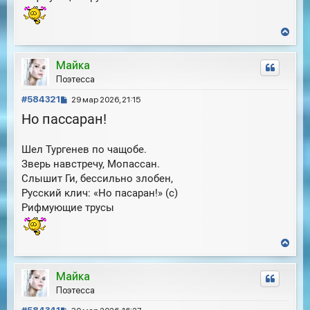
В
е
р
Майка
н
у
Поэтесса
т
С
ь
#584321
29 мар 2026, 21:15
с
о
Но пассаран!
я
о
к
б
н
Шел Тургенев по чащобе.
щ
а
е
Зверь навстречу, Мопассан.
ч
н
а
Слышит Ги, бессильно злобен,
и
л
Русский клич: «Но пасаран!» (с)
е
у
Рифмующие трусы
В
е
р
Майка
н
у
Поэтесса
т
С
ь