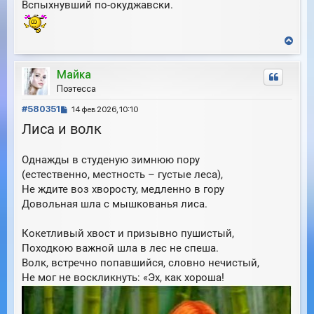
Вспыхнувший по-окуджавски.
В
е
р
Майка
н
у
Поэтесса
т
С
ь
#580351
14 фев 2026, 10:10
с
о
Лиса и волк
я
о
к
б
н
Однажды в студеную зимнюю пору
щ
а
е
(естественно, местность – густые леса),
ч
н
а
Не ждите воз хворосту, медленно в гору
и
л
Довольная шла с мышкованья лиса.
е
у
Кокетливый хвост и призывно пушистый,
Походкою важной шла в лес не спеша.
Волк, встречно попавшийся, словно нечистый,
Не мог не воскликнуть: «Эх, как хороша!