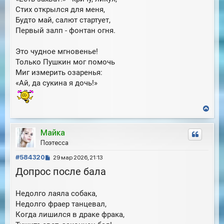
Стих открылся для меня,
Будто май, салют стартует,
Первый залп - фонтан огня.
Это чудное мгновенье!
Только Пушкин мог помочь
Миг измерить озаренья:
«Ай, да сукина я дочь!»
В
е
р
Майка
н
у
Поэтесса
т
С
ь
#584320
29 мар 2026, 21:13
с
о
Допрос после бала
я
о
к
б
н
Недолго лаяла собака,
щ
а
е
Недолго фраер танцевал,
ч
н
а
Когда лишился в драке фрака,
и
л