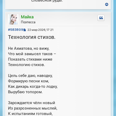
словесной руды.
В
е
р
Майка
н
у
Поэтесса
т
С
ь
#583809
22 мар 2026, 17:21
с
о
Технология стихов.
я
о
к
б
н
Не Ахматова, но вижу,
щ
а
е
Что мой замысел таков –
ч
н
а
Показать стихами ниже
и
л
Технологию стихов.
е
у
Цель себе даю, наводку,
Формирую песни ком,
Как дикарь когда-то лодку,
Вырубаю топором.
Зарождается чёлн новый
Из разрозненных мыслей,
К испытаниям готовый,