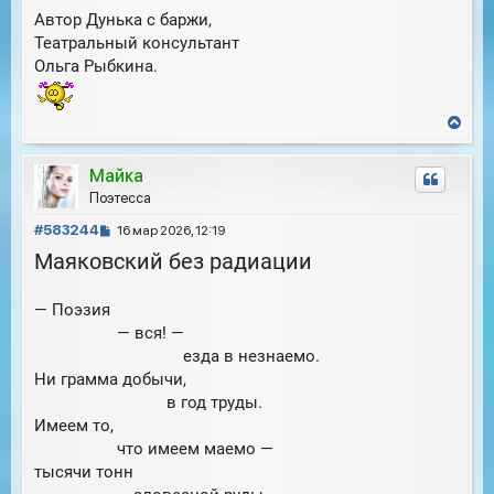
Автор Дунька с баржи,
Театральный консультант
Ольга Рыбкина.
В
е
р
Майка
н
у
Поэтесса
т
С
ь
#583244
16 мар 2026, 12:19
с
о
Маяковский без радиации
я
о
к
б
н
— Поэзия
щ
а
е
— вся! —
ч
н
а
езда в незнаемо.
и
л
Ни грамма добычи,
е
у
в год труды.
Имеем то,
что имеем маемо —
тысячи тонн