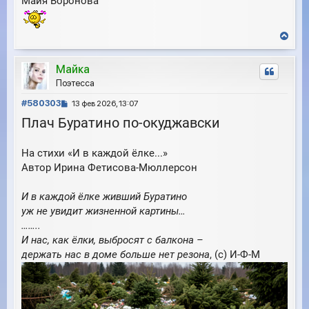
Майя Воронова
В
е
р
Майка
н
у
Поэтесса
т
С
ь
#580303
13 фев 2026, 13:07
с
о
Плач Буратино по-окуджавски
я
о
к
б
н
На стихи «И в каждой ёлке...»
щ
а
е
Автор Ирина Фетисова-Мюллерсон
ч
н
а
и
л
И в каждой ёлке живший Буратино
е
у
уж не увидит жизненной картины…
……..
И нас, как ёлки, выбросят с балкона –
держать нас в доме больше нет резона
, (с) И-Ф-М