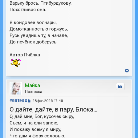
Варьку брось, Птибурдукову,
Похотливая она.
Я кондовее волчары,
Домотканностью горжусь,
Русь увидишь ту, в начале,
До печёнок доберусь.
Автор Пчёлка
В
е
р
Майка
н
у
Поэтесса
т
С
ь
#581990
28 фев 2026, 17:46
с
о
О дайте, дайте, в пару, Блока…
я
о
к
О, дай мне, Бог, кусочек сыру,
б
н
Съем, и на ели запою,
щ
а
е
И покажу всему я миру,
ч
н
а
Что дам я фору соловью.