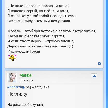
- Не надо напрасно собою кичиться,
Я валенок серый, но всё-таки волк,
Я секса хочу, чтоб тобой насладиться», -
Сказал, и лису в тёмный лес уволок.
Мораль – чтоб при встрече с волком отстрелиться,
Какой ни была бы собой раритет,
И если хвост держишь трубою лисица,
Держи наготове хвостом пистолет!(с)
Рифмующие Трусы
В
е
р
Майка
н
у
Поэтесса
т
С
ь
#580876
16 фев 2026, 12:42
с
о
Неглижу
я
о
к
б
н
На реке араб скучает,
щ
а