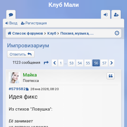
Клуб Мали
Вход
Регистрация
ор
хо
ег
ум
д
ис
Список форумов
Клуб
Поэзия, музыка, кинематограф
ы
тр
Импровизариум
ац
Ответить
ия
Страница
56
из
57
1
53
54
55
56
57
1123 сообщения
Пред.
След.
…
Майка
Поэтесса
С
#579582
28 янв 2026, 08:20
о
Идея фикс
о
б
Из стихов "Ловушка":
щ
е
н
Её занимает
и