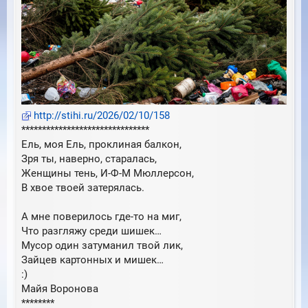
http://stihi.ru/2026/02/10/158
*******************************
Ель, моя Ель, проклиная балкон,
Зря ты, наверно, старалась,
Женщины тень, И-Ф-М Мюллерсон,
В хвое твоей затерялась.
А мне поверилось где-то на миг,
Что разгляжу среди шишек…
Мусор один затуманил твой лик,
Зайцев картонных и мишек…
:)
Майя Воронова
********