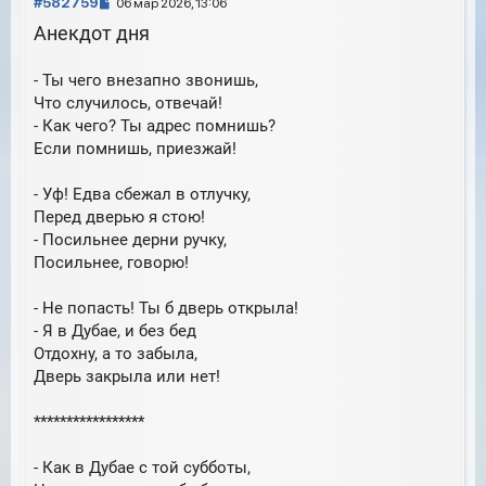
С
ь
#582759
06 мар 2026, 13:06
с
о
Анекдот дня
я
о
к
б
н
- Ты чего внезапно звонишь,
щ
а
е
Что случилось, отвечай!
ч
н
а
- Как чего? Ты адрес помнишь?
и
л
Если помнишь, приезжай!
е
у
- Уф! Едва сбежал в отлучку,
Перед дверью я стою!
- Посильнее дерни ручку,
Посильнее, говорю!
- Не попасть! Ты б дверь открыла!
- Я в Дубае, и без бед
Отдохну, а то забыла,
Дверь закрыла или нет!
*****************
- Как в Дубае с той субботы,