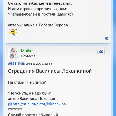
е
Он скалил зубы, метя в генералы",
ч
н
а
И дам стращал приличных, хам:
и
л
"Фельдфебелей в постели дам!" (с)
е
у
авторы: алька + Роберта Серова
В
е
р
Майка
н
у
Поэтесса
т
С
ь
#581154
24 фев 2026, 22:38
с
о
Страдания Василисы Лоханкиной
я
о
к
б
н
На стихи "Не спится":
щ
а
е
ч
н
а
"Не уснуть, а надо бы?!"
и
л
автор Василиса Лоханкина
е
у
http://stihi.ru/avtor/lokhankina
*********
Случай просто небывалый,