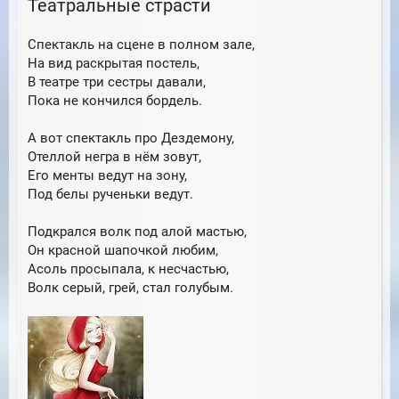
Театральные страсти
я
о
к
б
н
Спектакль на сцене в полном зале,
щ
а
е
На вид раскрытая постель,
ч
н
а
В театре три сестры давали,
и
л
Пока не кончился бордель.
е
у
А вот спектакль про Дездемону,
Отеллой негра в нём зовут,
Его менты ведут на зону,
Под белы рученьки ведут.
Подкрался волк под алой мастью,
Он красной шапочкой любим,
Асоль просыпала, к несчастью,
Волк серый, грей, стал голубым.