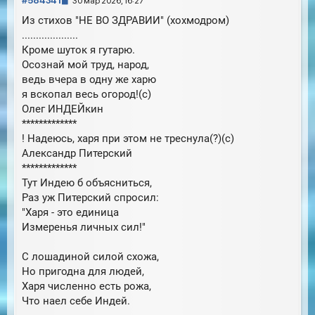
#584341
30 мар 2026, 16:27
с
о
Из стихов "НЕ ВО ЗДРАВИИ" (хохмодром)
я
о
к
....................
б
н
Кроме шуток я гутарю.
щ
а
е
Осознай мой труд, народ,
ч
н
ведь вчера в одну же харю
а
и
л
я вскопал весь огород!(с)
е
у
Олег ИНДЕЙкин
*************
! Надеюсь, харя при этом не треснула(?)(с)
Александр Питерский
*************
Тут Индею б объясниться,
Раз уж Питерский спросил:
"Харя - это единица
Измеренья личных сил!"
С лошадиной силой схожа,
Но пригодна для людей,
Харя численно есть рожа,
Что наел себе Индей.