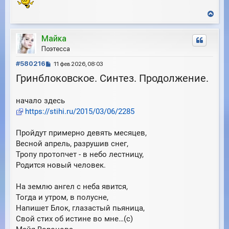
В
е
р
Майка
н
у
Поэтесса
т
С
ь
#580216
11 фев 2026, 08:03
с
о
Гринблоковское. Синтез. Продолжение.
я
о
к
б
н
начало здесь
щ
а
е
https://stihi.ru/2015/03/06/2285
ч
н
а
и
л
Пройдут примерно девять месяцев,
е
у
Весной апрель, разрушив снег,
Тропу протопчет - в небо лестницу,
Родится новый человек.
На землю ангел с неба явится,
Тогда и утром, в полусне,
Напишет Блок, глазастый пьяница,
Свой стих об истине во мне…(с)