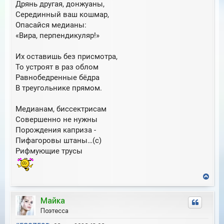
и
л
Дрянь другая, донжуаны,
е
у
Серединный ваш кошмар,
Опасайся медианы:
«Вира, перпендикуляр!»
Их оставишь без присмотра,
То устроят в раз облом
Равнобедренные бёдра
В треугольнике прямом.
Медианам, биссектрисам
Совершенно не нужны
Порождения каприза -
Пифагоровы штаны…(с)
Рифмующие трусы
В
е
р
Майка
н
у
Поэтесса
т