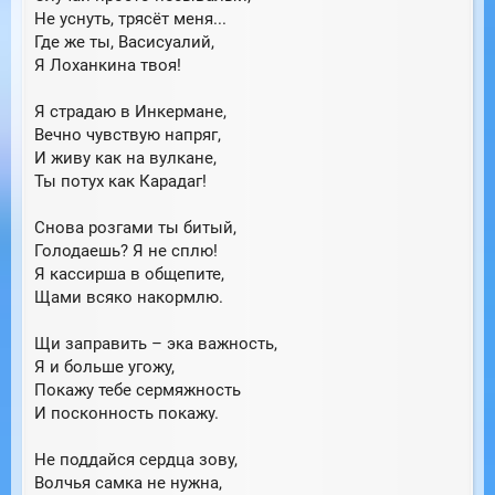
Не уснуть, трясёт меня...
Где же ты, Васисуалий,
Я Лоханкина твоя!
Я страдаю в Инкермане,
Вечно чувствую напряг,
И живу как на вулкане,
Ты потух как Карадаг!
Снова розгами ты битый,
Голодаешь? Я не сплю!
Я кассирша в общепите,
Щами всяко накормлю.
Щи заправить – эка важность,
Я и больше угожу,
Покажу тебе сермяжность
И посконность покажу.
Не поддайся сердца зову,
Волчья самка не нужна,