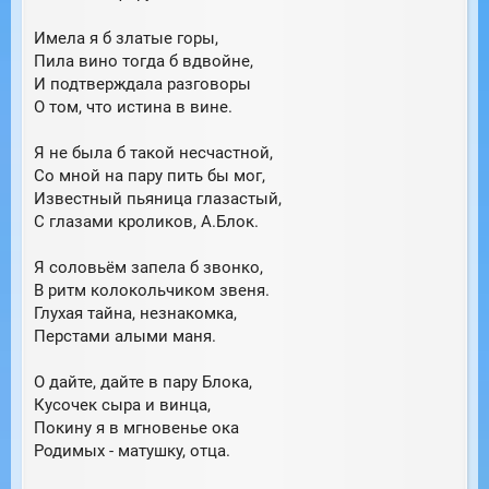
и
л
е
у
Имела я б златые горы,
Пила вино тогда б вдвойне,
И подтверждала разговоры
О том, что истина в вине.
Я не была б такой несчастной,
Со мной на пару пить бы мог,
Известный пьяница глазастый,
С глазами кроликов, А.Блок.
Я соловьём запела б звонко,
В ритм колокольчиком звеня.
Глухая тайна, незнакомка,
Перстами алыми маня.
О дайте, дайте в пару Блока,
Кусочек сыра и винца,
Покину я в мгновенье ока
Родимых - матушку, отца.