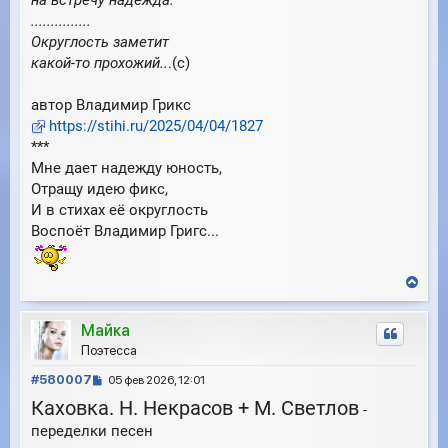
на встречу надежда.
е
...............
Округлость заметит
какой-то прохожий..
.(с)
автор Владимир Грикс
https://stihi.ru/2025/04/04/1827
***
Мне дает надежду юность,
Отращу идею фикс,
И в стихах её округлость
Воспоёт Владимир Григс...
В
е
р
Майка
н
у
Поэтесса
т
С
ь
#580007
05 фев 2026, 12:01
с
о
Каховка. Н. Некрасов + М. Светлов
-
я
о
к
переделки песен
б
н