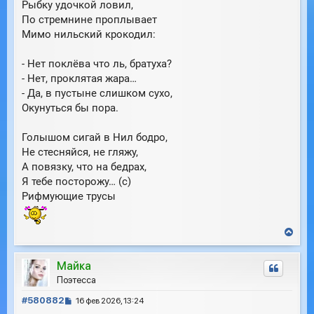
е
Рыбку удочкой ловил,
ч
н
а
По стремнине проплывает
и
л
Мимо нильский крокодил:
е
у
- Нет поклёва что ль, братуха?
- Нет, проклятая жара…
- Да, в пустыне слишком сухо,
Окунуться бы пора.
Голышом сигай в Нил бодро,
Не стесняйся, не гляжу,
А повязку, что на бедрах,
Я тебе посторожу… (с)
Рифмующие трусы
В
е
р
Майка
н
у
Поэтесса
т
С
ь
#580882
16 фев 2026, 13:24
с
о