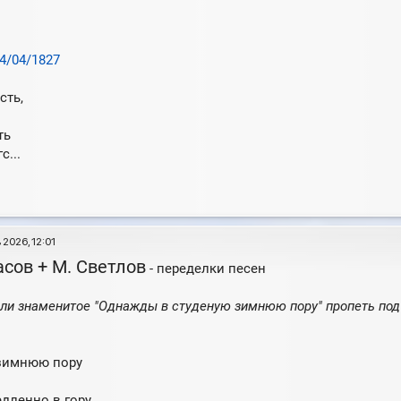
/04/04/1827
сть,
ть
с...
 2026, 12:01
асов + М. Светлов
- переделки песен
вали знаменитое "Однажды в студеную зимнюю пору" пропеть под
 зимнюю пору
дленно в гору