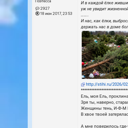
Поэтесса
И в каждой ёлке живши
е
уж не увидит жизненно
2927
18 июн 2017, 23:53
……..
И нас, как ёлки, выброс
держать нас в доме бо
http://stihi.ru/2026/0
***************************
Ель, моя Ель, проклин
Зря ты, наверно, стара
Женщины тень, И-Ф-М
В хвое твоей затерялас
А мне поверилось где-