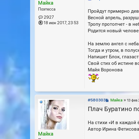
Майка
н
и
Поэтесса
Пройдут примерно дев
е
Весной апрель, разруш
2927
18 июн 2017, 23:53
Тропу протопчет - в не
Родится новый челове
На землю ангел с неба
Тогда и утром, в полус
Напишет Блок, глазас
Свой стих об истине в
Майя Воронова
С
#580303
Майка
»
13 фев 
о
Плач Буратино п
о
б
На стихи «И в каждой ё
щ
е
Автор Ирина Фетисов
Майка
н
и