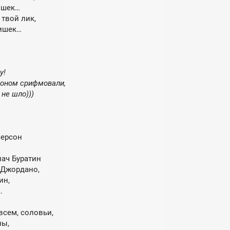
ишек…
твой лик,
мишек…
у!
коном срифмовали,
 не шло)))
ерсон
лач Буратин
 Джордано,
ин,
.
всем, соловьи,
ны,