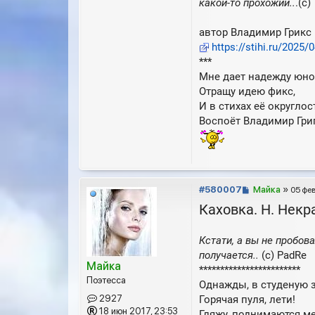
какой-то прохожий..
.(с)
автор Владимир Грикс
https://stihi.ru/2025
***
Мне дает надежду юно
Отращу идею фикс,
И в стихах её округлос
Воспоёт Владимир Григ
С
#580007
Майка
»
05 фев
о
Каховка. Н. Некр
о
б
Кстати, а вы не пробо
щ
е
получается..
(с) PadRe
Майка
н
************************
и
Поэтесса
Однажды, в студеную
е
Горячая пуля, лети!
2927
18 июн 2017, 23:53
Гляжу, поднимаются ме