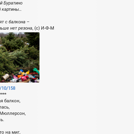
й Буратино
й картины…
ят с балкона –
льше нет резона
, (с) И-Ф-М
2/10/158
****
ая балкон,
лась,
 Мюллерсон,
ь.
то на миг,