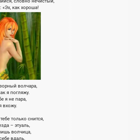
шийся, словно нечистый,
 «Эх, как хороша!
озорный волчара,
ак я погляжу.
е я не пара,
я вхожу.
ебе только снится,
езда – этуаль,
лишь волчица,
себе вдаль.