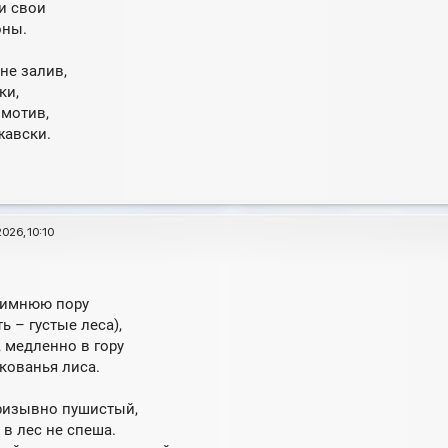
ки свои
оны.
не залив,
ки,
 мотив,
жавски.
2026, 10:10
зимнюю пору
ь – густые леса),
, медленно в гору
кованья лиса.
ризывно пушистый,
в лес не спеша.