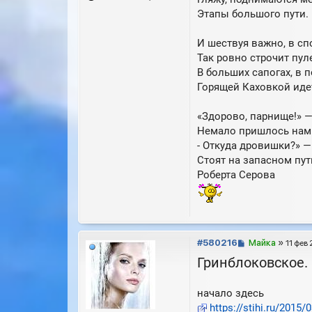
Этапы большого пути.
И шествуя важно, в с
Так ровно строчит пул
В больших сапогах, в 
Горящей Каховкой иде
«Здорово, парнище!» —
Немало пришлось нам 
- Откуда дровишки?» — 
Стоят на запасном пути
Роберта Серова
С
#580216
Майка
»
11 фев 
о
Гринблоковское.
о
б
начало здесь
щ
е
https://stihi.ru/2015