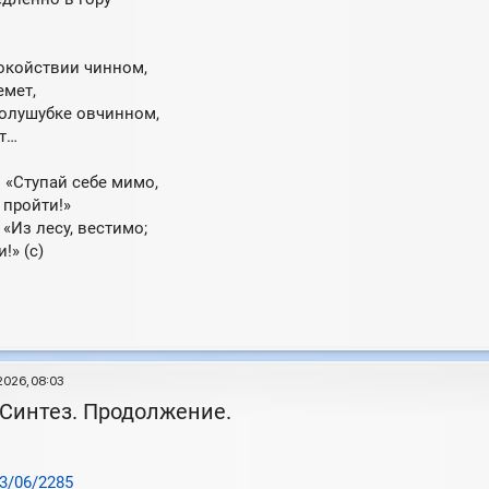
покойствии чинном,
емет,
полушубке овчинном,
т…
 «Ступай себе мимо,
пройти!»
«Из лесу, вестимо;
!» (с)
2026, 08:03
 Синтез. Продолжение.
/03/06/2285