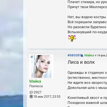
Плачет стихира, но ру
Прячут твои Мюллерс
Нет, вы водою костры 
Всё порешили заправс
Но разожгли Буратино
Вспыхнувший по-окуд
С
#580351
Майка
»
14 фев 
о
Лиса и волк
о
б
Однажды в студеную 
щ
е
(естественно, местност
Майка
н
Не ждите воз хворосту
и
Поэтесса
Довольная шла с мыш
е
2927
18 июн 2017, 23:53
Кокетливый хвост и п
Походкою важной шла 