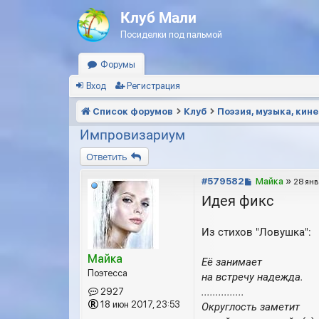
Клуб Мали
Посиделки под пальмой
Форумы
Вход
Регистрация
Список форумов
Клуб
Поэзия, музыка, кин
Импровизариум
Ответить
С
#579582
Майка
»
28 янв
о
Идея фикс
о
б
Из стихов "Ловушка":
щ
е
Майка
н
Её занимает
и
Поэтесса
на встречу надежда.
е
...............
2927
18 июн 2017, 23:53
Округлость заметит