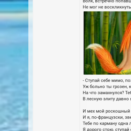
Волк, встречно попав
Не мог не воскликнуть:
- Ступай себе мимо, п
Уж больно ты грозен, к
На что замахнулся? Теб
В лесную элиту давно 
И мех мой роскошный т
И я, по-французски, зв
Тебе по карману одна 
Я дорого стою, ступай 