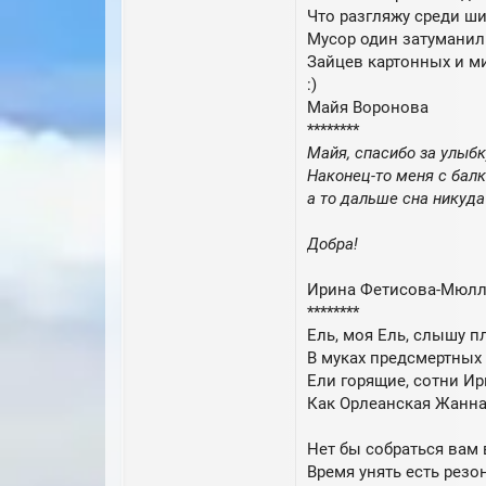
Что разгляжу среди ш
Мусор один затуманил 
Зайцев картонных и 
:)
Майя Воронова
********
Майя, спасибо за улыбк
Наконец-то меня с бал
а то дальше сна никуда
Добра!
Ирина Фетисова-Мюлл
********
Ель, моя Ель, слышу п
В муках предсмертных
Ели горящие, сотни Ир
Как Орлеанская Жанна
Нет бы собраться вам 
Время унять есть резо