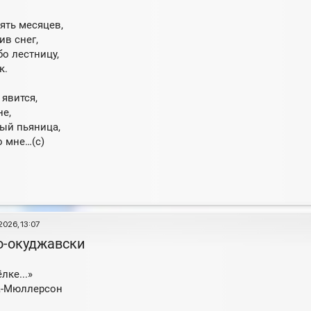
ять месяцев,
ив снег,
бо лестницу,
к.
 явится,
не,
тый пьяница,
о мне…(с)
2026, 13:07
о-окуджавски
лке...»
а-Мюллерсон