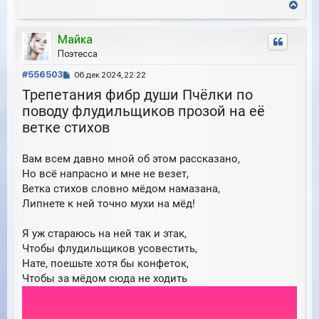
н
В
щ
а
е
е
ч
р
н
а
Майка
н
и
л
у
Поэтесса
е
у
т
С
ь
#556503
06 дек 2024, 22:22
с
о
Трепетания фибр души Пчёлки по
я
о
к
поводу флудильщиков прозой на её
б
н
ветке стихов
щ
а
е
ч
н
а
Вам всем давно мной об этом рассказано,
и
л
Но всё напрасно и мне не везет,
е
у
Ветка стихов словно мёдом намазана,
Липнете к ней точно мухи на мёд!
Я уж стараюсь на ней так и этак,
Чтобы флудильщиков усовестить,
Нате, поешьте хотя бы конфеток,
Чтобы за мёдом сюда не ходить