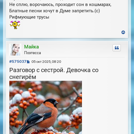
Не сплю, ворочаюсь, проходит сон в кошмарах,
Блатные песни хочут в Думе запретить.(с)
Рифмующие трусы
В
е
р
Майка
н
у
Поэтесса
т
С
ь
#575037
05 окт 2025, 08:20
с
о
Разговор с сестрой. Девочка со
я
о
к
снегирём
б
н
щ
а
е
ч
н
а
и
л
е
у