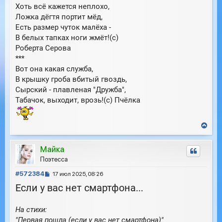
Хоть всё кажется неплохо,
Ложка дёгтя портит мёд,
Есть размер чуток малёха -
В белых тапках ноги жмёт!(с)
Роберта Серова
***
Вот она какая служба,
В крышку гроба вбитый гвоздь,
Сырский - плавленая "Дружба",
Табачок, выходит, врозь!(с) Пчёлка
В
е
р
Майка
н
у
Поэтесса
т
С
ь
#572384
17 июл 2025, 08:26
с
о
Если у вас нет смартфона...
я
о
к
б
н
На стихи:
щ
а
е
"Первая пошла (если у вас нет смартфона)"
ч