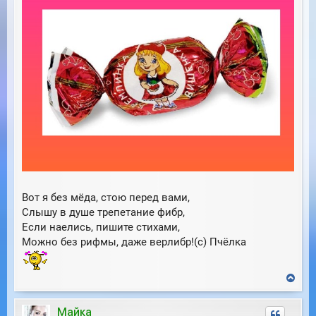
Вот я без мёда, стою перед вами,
Слышу в душе трепетание фибр,
Если наелись, пишите стихами,
Можно без рифмы, даже верлибр!(с) Пчёлка
В
е
р
Майка
н