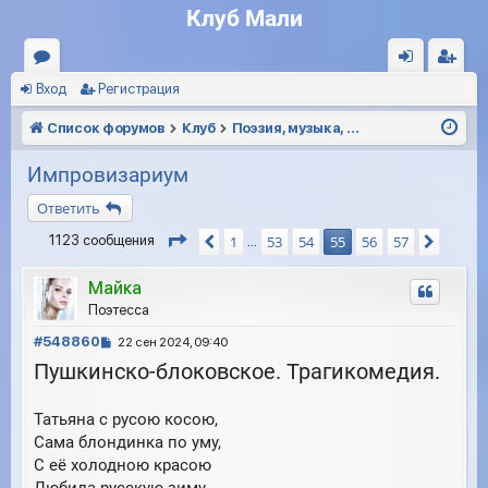
Клуб Мали
Вход
Регистрация
ор
хо
ег
ум
д
ис
Список форумов
Клуб
Поэзия, музыка, кинематограф
ы
тр
Импровизариум
ац
Ответить
ия
Страница
55
из
57
1
53
54
55
56
57
1123 сообщения
Пред.
След.
…
Майка
Поэтесса
С
#548860
22 сен 2024, 09:40
о
Пушкинско-блоковское. Трагикомедия.
о
б
Татьяна с русою косою,
щ
е
Сама блондинка по уму,
н
С её холодною красою
и