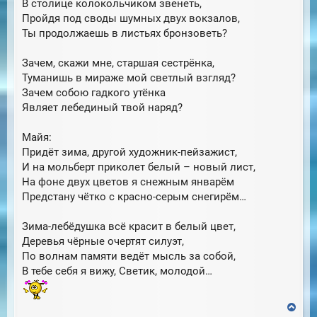
В столице колокольчиком звенеть,
Пройдя под своды шумных двух вокзалов,
Ты продолжаешь в листьях бронзоветь?
Зачем, скажи мне, старшая сестрёнка,
Туманишь в мираже мой светлый взгляд?
Зачем собою гадкого утёнка
Являет лебединый твой наряд?
Майя:
Придёт зима, другой художник-пейзажист,
И на мольберт приколет белый – новый лист,
На фоне двух цветов я снежным январём
Предстану чётко с красно-серым снегирём…
Зима-лебёдушка всё красит в белый цвет,
Деревья чёрные очертят силуэт,
По волнам памяти ведёт мысль за собой,
В тебе себя я вижу, Светик, молодой…
В