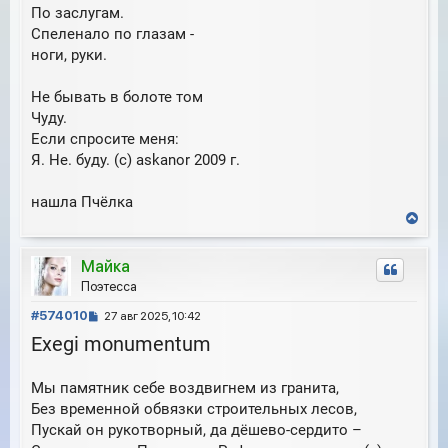
По заслугам.
Спеленало по глазам -
ноги, руки.
Не бывать в болоте том
Чуду.
Если спросите меня:
Я. Не. буду. (с) askanor 2009 г.
нашла Пчёлка
В
е
р
Майка
н
у
Поэтесса
т
С
ь
#574010
27 авг 2025, 10:42
с
о
Exegi monumentum
я
о
к
б
н
Мы памятник себе воздвигнем из гранита,
щ
а
е
Без временной обвязки строительных лесов,
ч
н
а
Пускай он рукотворный, да дёшево-сердито –
и
л