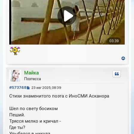
В
е
р
Майка
н
у
Поэтесса
т
С
ь
#573748
23 авг 2025, 08:39
с
о
Стихи знаменитого поэта с ИноСМИ Асканора
я
о
к
б
н
Шел по свету босиком
щ
а
е
Пеший.
ч
н
Трясся мелко и кричал -
а
и
л
Где ты?
е
у
Улыбался в никуда