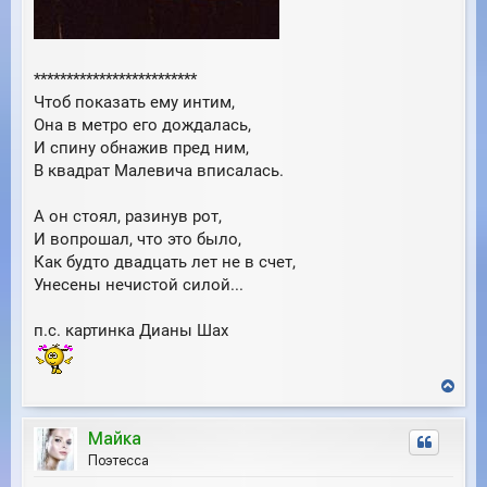
*************************
Чтоб показать ему интим,
Она в метро его дождалась,
И спину обнажив пред ним,
В квадрат Малевича вписалась.
А он стоял, разинув рот,
И вопрошал, что это было,
Как будто двадцать лет не в счет,
Унесены нечистой силой...
п.с. картинка Дианы Шах
В
е
р
Майка
н
у
Поэтесса
т