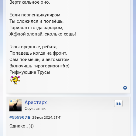
Вертикальное оно.
Если перпендикуляром
Ты сложился и ползёшь,
Горизонт тогда задаром,
Ж@пой хлопай, сколько хошь!
Газы вредные, ребята,
Попадешь когда на фронт,
Сам поймешь, и автоматом
Включишь гирогоризонт!(с)
Рифмующие Трусы
В
е
р
Аристарх
н
у
Соучастник
т
С
ь
#555967
29 ноя 2024, 21:41
с
о
Однако.. )))
я
о
к
б