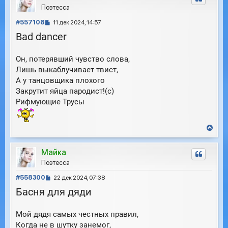
у
Поэтесса
т
С
ь
#557108
11 дек 2024, 14:57
с
о
Bad dancer
я
о
к
б
н
Он, потерявший чувство слова,
щ
а
е
Лишь выкаблучивает твист,
ч
н
а
А у танцовщика плохого
и
л
Закрутит яйца пародист!(с)
е
у
Рифмующие Трусы
В
е
р
Майка
н
у
Поэтесса
т
С
ь
#558300
22 дек 2024, 07:38
с
о
Басня для дяди
я
о
к
б
н
Мой дядя самых честных правил,
щ
а
е
Когда не в шутку занемог,
ч