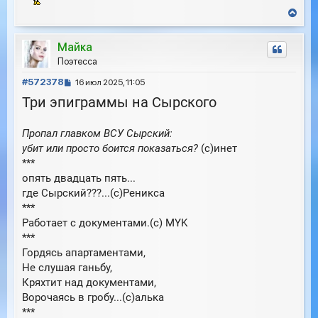
В
е
р
Майка
н
у
Поэтесса
т
С
ь
#572378
16 июл 2025, 11:05
с
о
Три эпиграммы на Сырского
я
о
к
б
н
Пропал главком ВСУ Сырский:
щ
а
е
убит или просто боится показаться?
(с)инет
ч
н
а
***
и
л
опять двадцать пять...
е
у
где Сырский???...(с)Реникса
***
Работает с документами.(с) MYK
***
Гордясь апартаментами,
Не слушая ганьбу,
Кряхтит над документами,
Ворочаясь в гробу...(с)алька
***