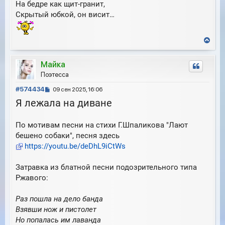
На бедре как щит-гранит,
Скрытый юбкой, он висит…
В
е
р
Майка
н
у
Поэтесса
т
С
ь
#574434
09 сен 2025, 16:06
с
о
Я лежала на диване
я
о
к
б
н
По мотивам песни на стихи Г.Шпаликова "Лают
щ
а
е
бешено собаки", песня здесь
ч
н
а
https://youtu.be/deDhL9iCtWs
и
л
е
у
Затравка из блатной песни подозрительного типа
Ржавого:
Раз пошла на дело банда
Взявши нож и пистолет
Но попалась им лаванда