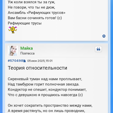
Уж коли взялся ты за гуж,
Не говори, что ты не дюж,
Ансамбль «Рифмующих трусов»
Вам басни сочинять готов! (с)
Рифмующие трусы
В
е
р
Майка
н
у
Поэтесса
т
С
ь
#570498
05 июн 2025, 15:01
с
о
Теория относительности
я
о
к
б
н
Сиреневый туман над нами проплывает,
щ
а
е
Над тамбуром горит полночная звезда.
ч
н
а
Кондуктор не спешит, кондуктор понимает,
и
л
Что с девушкою я прощаюсь навсегда (с)
е
у
Он хочет сократить пространство между нами,
А время растянуть, но он лишь проводник,