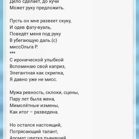
Дело сделает, до кучи
Может руку предложить.
Пусть он мне развеет скуку,
И одев фату-вуаль,
Поведёт меня под руку
В убегающую даль.(с)
миссОльга Р.
***
С иронической улыбкой
Вспоминаю свой каприз,
Элегантная как скрипка,
Я давно уже не мисс.
Мужа ревность, склоки, сцены,
Пару лет была жена,
Мимолётные измены,
Как итог – разведена.
Но остался настоящий,
Потрясающий талант,
Аромат цветка пьянящий,