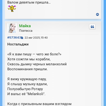
Валом девятым пришла…
В
е
р
Майка
н
у
Поэтесса
т
С
ь
#573643
22 авг 2025, 15:40
с
о
Ностальджи
я
о
к
б
н
«Я к вам пишу — чего же боле?»
щ
а
е
Хотя сожгли мы корабли,
ч
н
Сквозь дымку черных меланхолий
а
и
л
Воспоминания пришли.
е
у
Я вижу кружащую пару,
Я слышу музыку вдали,
Полузабытую Ротару
И вальс её "Melankoli".
Когда с призывным вашим взглядом