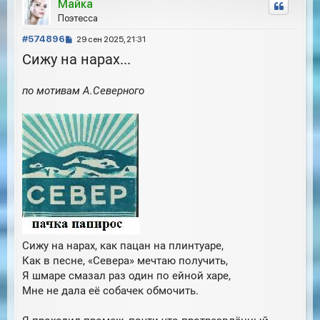
Майка
н
у
Поэтесса
т
С
ь
#574896
29 сен 2025, 21:31
с
о
Сижу на нарах...
я
о
к
б
н
по мотивам А.Северного
щ
а
е
ч
н
а
и
л
е
у
Сижу на нарах, как пацан на плинтуаре,
Как в песне, «Севера» мечтаю получить,
Я шмаре смазал раз один по ейной харе,
Мне не дала её собачек обмочить.