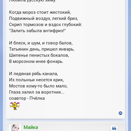
Любила русскую зиму.
е
Когда мороз стоит жестокий,
Подвижный воздух, легкий бриз,
Скрип тормозов и вздох глубокий:
"Залить забыла антифриз!"
И блеск, и шум, и говор балов,
Татьянин день, пришел январь,
Шипенье пенистых бокалов,
В морозном инее фонарь.
И ледяная рябь канала,
Из полыньи несется крик,
Мостов кому-то было мало,
Глаза залил за воротник...
соавтор - Пчёлка
В
е
р
Майка
н