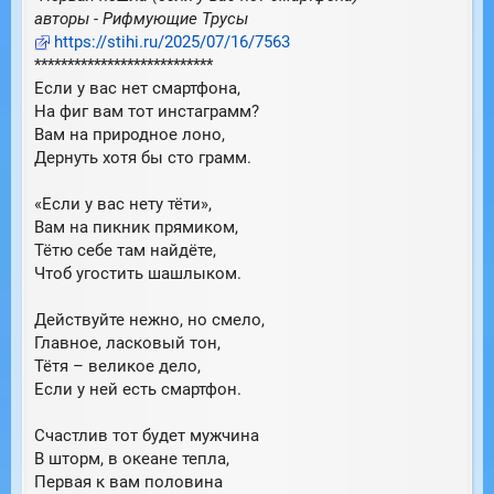
н
а
авторы - Рифмующие Трусы
и
л
https://stihi.ru/2025/07/16/7563
е
у
***************************
Если у вас нет смартфона,
На фиг вам тот инстаграмм?
Вам на природное лоно,
Дернуть хотя бы сто грамм.
«Если у вас нету тёти»,
Вам на пикник прямиком,
Тётю себе там найдёте,
Чтоб угостить шашлыком.
Действуйте нежно, но смело,
Главное, ласковый тон,
Тётя – великое дело,
Если у ней есть смартфон.
Счастлив тот будет мужчина
В шторм, в океане тепла,
Первая к вам половина