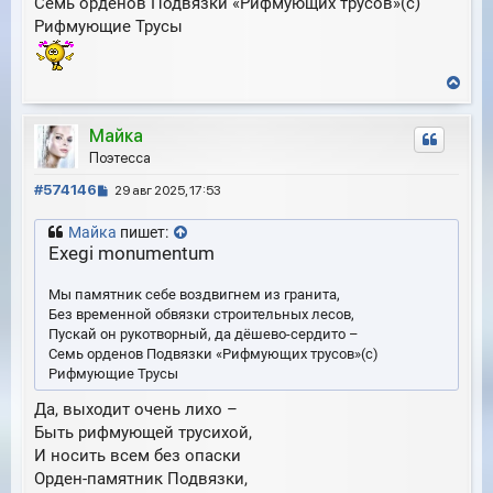
Семь орденов Подвязки «Рифмующих трусов»(с)
е
у
Рифмующие Трусы
В
е
р
Майка
н
у
Поэтесса
т
С
ь
#574146
29 авг 2025, 17:53
с
о
я
о
Майка
пишет:
к
б
Exegi monumentum
н
щ
а
е
Мы памятник себе воздвигнем из гранита,
ч
н
а
Без временной обвязки строительных лесов,
и
л
Пускай он рукотворный, да дёшево-сердито –
е
у
Семь орденов Подвязки «Рифмующих трусов»(с)
Рифмующие Трусы
Да, выходит очень лихо –
Быть рифмующей трусихой,
И носить всем без опаски
Орден-памятник Подвязки,