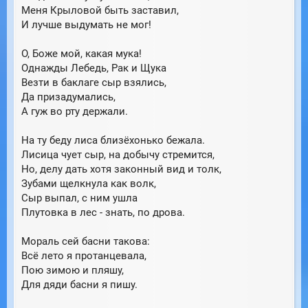
н
а
Меня Крыловой быть заставил,
и
л
И лучше выдумать не мог!
е
у
О, Боже мой, какая мука!
Однажды Лебедь, Рак и Щука
Везти в баклаге сыр взялись,
Да призадумались,
А гуж во рту держали.
На ту беду лиса близёхонько бежала.
Лисица чует сыр, на добычу стремится,
Но, делу дать хотя законный вид и толк,
Зубами щелкнула как волк,
Сыр выпал, с ним ушла
Плутовка в лес - знать, по дрова.
Мораль сей басни такова:
Всё лето я протанцевала,
Пою зимою и пляшу,
Для дяди басни я пишу.