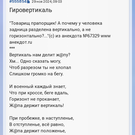
С
ь
#555854
29 ноя 2024, 09:03
с
о
Гировертикаль
я
о
к
б
н
"Товарищ прапорщик! А почему у человека
щ
а
е
задница разделена вертикально, а не
ч
н
а
горизонтально?..."(с) из анекдота №67329 www
и
л
анекдот.ru
е
у
***
Вертикаль нам делит ж@пу?
Хм... Одно сказать могу,
Чтоб разрезом ты не хлопал
Слишком громко на бегу.
И военный каждый знает,
Что при кроссе, беге вдаль,
Горизонт не проканает,
Ж@па держит вертикаль!
При пробежке, в наступленье,
В отступленье, всё равно,
Ж@па держит положенье,