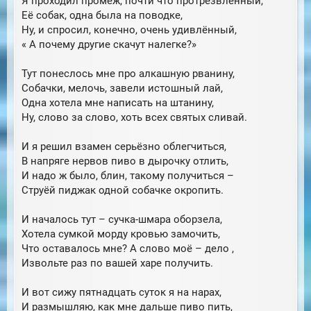
Я проходил промеж, почти что протрезвлённый,
Её собак, одна была на поводке,
Ну, и спросил, конечно, очень удивлённый,
« А почему другие скачут налегке?»
Тут понеслось мне про алкашную рванину,
Собачки, мелочь, завели истошный лай,
Одна хотела мне написать на штанину,
Ну, слово за слово, хоть всех святых сливай.
И я решил взамен серьёзно облегчиться,
В напряге нервов пиво в дырочку отлить,
И надо ж было, блин, такому получиться –
Струёй пиджак одной собачке окропить.
И началось тут – сучка-шмара оборзела,
Хотела сумкой морду кровью замочить,
Что оставалось мне? А слово моё – дело ,
Извольте раз по вашей харе получить.
И вот сижу пятнадцать суток я на нарах,
И размышляю, как мне дальше пиво пить,