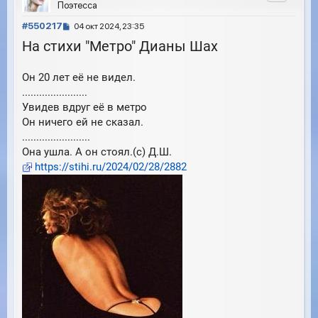
у
Поэтесса
т
С
ь
#550217
04 окт 2024, 23:35
с
о
На стихи "Метро" Дианы Шах
я
о
к
б
н
Он 20 лет её не видел.
щ
а
е
.......................
ч
н
а
Увидев вдруг её в метро
и
л
Он ничего ей не сказал.
е
у
........................
Она ушла. А он стоял.(с) Д.Ш.
https://stihi.ru/2024/02/28/2882