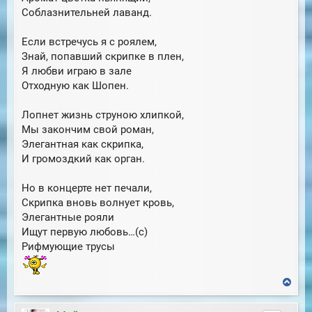
Соблазнительней лаванд.
Если встречусь я с роялем,
Знай, попавший скрипке в плен,
Я любви играю в зале
Отходную как Шопен.
Лопнет жизнь струною хлипкой,
Мы закончим свой роман,
Элегантная как скрипка,
И громоздкий как орган.
Но в концерте нет печали,
Скрипка вновь волнует кровь,
Элегантные рояли
Ищут первую любовь…(с)
Рифмующие трусы
В
е
р