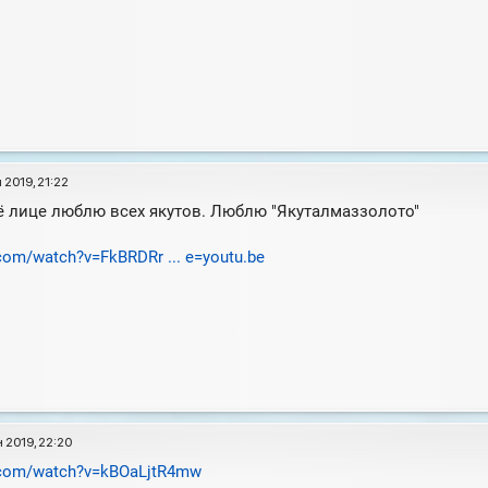
 2019, 21:22
её лице люблю всех якутов. Люблю "Якуталмаззолото"
com/watch?v=FkBRDRr ... e=youtu.be
 2019, 22:20
.com/watch?v=kBOaLjtR4mw