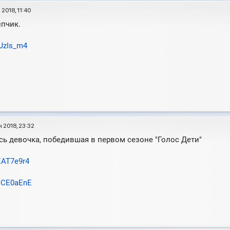
2018, 11:40
пчик.
QJzIs_m4
 2018, 23:32
сь девочка, победившая в первом сезоне "Голос Дети"
EAT7e9r4
hqCE0aEnE