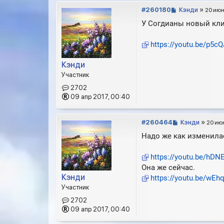
С
#260180
Кэнди
»
20 июн 
о
У Согдианы новый кли
о
б
https://youtu.be/p5c
щ
е
н
Кэнди
и
Участник
е
2702
09 апр 2017, 00:40
С
#260464
Кэнди
»
20 июн
о
Надо же как изменила
о
б
https://youtu.be/hDN
щ
е
Она же сейчас.
н
Кэнди
https://youtu.be/wE
и
Участник
е
2702
09 апр 2017, 00:40