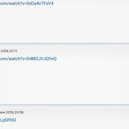
.com/watch?v=SvDa4oTFxV4
2019, 20:11
e.com/watch?v=D4MOJVJQYeQ
июн 2019, 20:58
ULpSFhSI