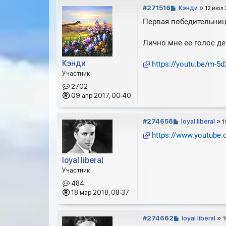
С
#271516
Кэнди
»
12 июл 
о
Первая победительниц
о
б
Лично мне ее голос де
щ
е
н
Кэнди
https://youtu.be/m-5
и
Участник
е
2702
09 апр 2017, 00:40
С
#274658
loyal liberal
»
1
о
https://www.youtub
о
б
щ
loyal liberal
е
Участник
н
484
и
18 мар 2018, 08:37
е
С
#274662
loyal liberal
»
1