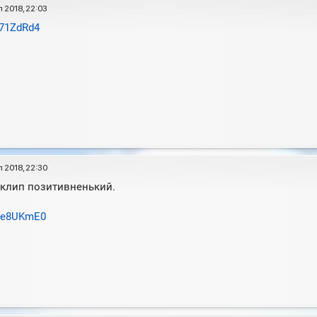
 2018, 22:03
_71ZdRd4
 2018, 22:30
 клип позитивненький.
CGe8UKmE0