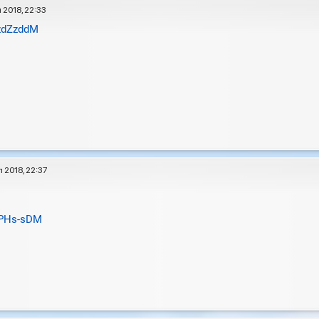
 2018, 22:33
czdZzddM
 2018, 22:37
FcPHs-sDM