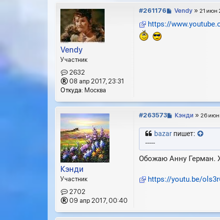
С
#261176
Vendy
»
21 июн 
о
https://www.youtube
о
б
щ
Vendy
е
Участник
н
и
2632
е
08 апр 2017, 23:31
Откуда:
Москва
С
#263573
Кэнди
»
26 июн 
о
о
bazar
пишет:
б
-----
щ
Обожаю Анну Герман. 
е
н
Кэнди
и
https://youtu.be/ols3
Участник
е
2702
09 апр 2017, 00:40