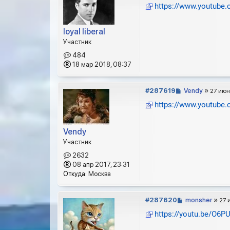
о
https://www.youtube
о
б
щ
loyal liberal
е
Участник
н
484
и
18 мар 2018, 08:37
е
С
#287619
Vendy
»
27 июн 
о
https://www.youtub
о
б
щ
Vendy
е
Участник
н
и
2632
е
08 апр 2017, 23:31
Откуда:
Москва
С
#287620
monsher
»
27 
о
https://youtu.be/O6P
о
б