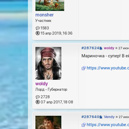
щ
е
н
monsher
и
Участник
е
1583
15 апр 2019, 16:36
С
#287624
woldy
»
27 июн
о
Мариночка - супер! В 
о
б
https://www.youtube.
щ
е
н
woldy
и
е
Лорд - Губернатор
2728
07 апр 2017, 18:08
С
#287640
Vendy
»
27 июн
о
https://www.youtube
о