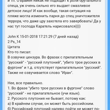
и тп. О’Брайен никак не подходит к роли брутального
спеца, уж очень сильно его выдает смазливое
детское лицо! И как вообще, такая ситуация на
пляже могла изменить парня до спец уничтожителя
террора, что даже цру захотела его завербовать! Да у
нас тут господа Каратель нарисовался))))
John K 15-01-2018 17:21:29 (7 дней назад)
2 Ps_14
Цитата
Кто-то писал:
В озвучке цензура. Во фразах с прилагательным
"русский" - "русский плутоний", "убито трое русских в
фургоне" и т.д. отсутствует прилагательное "русский".
Также не озвучивается слово "Иран".
Нее, все правильно.
1. Во фразе "убито трое русских в фургоне" слово
"русский" - не прилагательное (учи язык).
2. Русского плутония не бывает, потому как:
а) В крайнем случае, он может быть российским.
б) Российский плутоний налево пойти не может по-