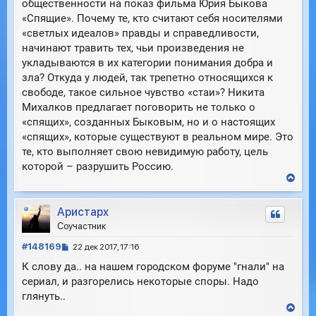
общественности на показ фильма Юрия Быкова
а
и
л
«Спящие». Почему те, кто считают себя носителями
е
у
«светлых идеалов» правды и справедливости,
начинают травить тех, чьи произведения не
укладываются в их категории понимания добра и
зла? Откуда у людей, так трепетно относящихся к
свободе, такое сильное чувство «стаи»? Никита
Михалков предлагает поговорить не только о
«спящих», созданных Быковым, но и о настоящих
«спящих», которые существуют в реальном мире. Это
те, кто выполняет свою невидимую работу, цель
которой – разрушить Россию.
В
е
р
Аристарх
н
у
Соучастник
т
С
ь
#148169
22 дек 2017, 17:16
с
о
К слову да.. на нашем городском форуме "гнали" на
я
о
к
сериал, и разгорелись некоторые споры. Надо
б
н
глянуть..
щ
а
В
е
ч