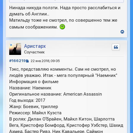
Нинада никуда ползти. Нада просто расслабиться и
думать об Англии..
Матильду тоже не смотрел, по совершенно тем же
самым соображениям.
В
е
р
Аристарх
н
у
Соучастник
т
С
ь
#166219
22 янв 2018, 09:05
с
о
Тэкс, представляю комменты. Сам не смотрел, но
я
о
к
людёв уважаю. Итак - мега популярный "Наемник"
б
н
Информация о фильме
щ
а
е
Название: Наемник
ч
н
Оригинальное название: American Assassin
а
и
л
Год выхода: 2017
е
у
Жанр: Боевик, триллер
Режиссер: Майкл Куэста
В ролях: Дилан О’Брайен, Майкл Китон, Шарлотта
Вега, Кристофер Бомфорд, Кристофер Уэбстер, Шахид
Ахмед, Бастер Ривз, Ник Кавальере, Саймон