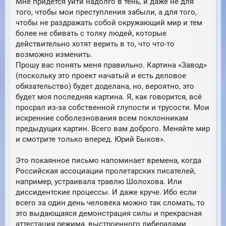
Мне придется уйти надолго в тень, и даже не для
того, чтобы мои преступления забыли, а для того,
чтобы не раздражать собой окружающий мир и тем
более не сбивать с толку людей, которые
действительно хотят верить в то, что что-то
возможно изменить.
Прошу вас понять меня правильно. Картина «Завод»
(поскольку это проект начатый и есть деловое
обязательство) будет доделана, но, вероятно, это
будет моя последняя картина. Я, как говорится, всё
просрал из-за собственной глупости и трусости. Мои
искренние соболезнования всем поклонникам
предыдущих картин. Всего вам доброго. Меняйте мир
и смотрите только вперед. Юрий Быков».
Это покаянное письмо напоминает времена, когда
Российская ассоциации пролетарских писателей,
например, устраивала травлю Шолохова. Или
диссидентские процессы. И даже круче. Ибо если
всего за один день человека можно так сломать, то
это выдающаяся демонстрация силы и прекрасная
аттестация режима, выстроенного либералами.