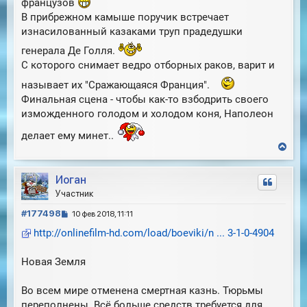
французов
В прибрежном камыше поручик встречает
изнасилованный казаками труп прадедушки
генерала Де Голля.
С которого снимает ведро отборных раков, варит и
называет их "Сражающаяся Франция".
Финальная сцена - чтобы как-то взбодрить своего
изможденного голодом и холодом коня, Наполеон
делает ему минет..
В
е
р
Иоган
н
у
Участник
т
С
ь
#177498
10 фев 2018, 11:11
с
о
http://onlinefilm-hd.com/load/boeviki/n ... 3-1-0-4904
я
о
к
б
н
Новая Земля
щ
а
е
ч
н
Во всем мире отменена смертная казнь. Тюрьмы
а
и
л
переполнены. Всё больше средств требуется для