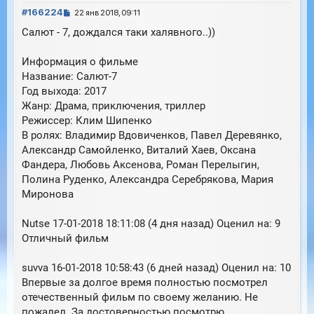
С
ь
#166224
22 янв 2018, 09:11
с
о
Салют - 7, дождался таки халявного..))
я
о
к
б
н
Информация о фильме
щ
а
е
Название: Салют-7
ч
н
Год выхода: 2017
а
и
л
Жанр: Драма, приключения, триллер
е
у
Режиссер: Клим Шипенко
В ролях: Владимир Вдовиченков, Павел Деревянко,
Александр Самойленко, Виталий Хаев, Оксана
Фандера, Любовь Аксенова, Роман Перелыгин,
Полина Руденко, Александра Серебрякова, Мария
Миронова
Nutse 17-01-2018 18:11:08 (4 дня назад) Оценил на: 9
Отличный фильм
suvva 16-01-2018 10:58:43 (6 дней назад) Оценил на: 10
Впервые за долгое время полностью посмотрел
отечественный фильм по своему желанию. Не
пожалел. За достоверностью посмотрю