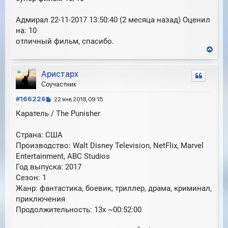
Адмирал 22-11-2017 13:50:40 (2 месяца назад) Оценил
на: 10
отличный фильм, спасибо.
В
е
р
Аристарх
н
у
Соучастник
т
С
ь
#166226
22 янв 2018, 09:15
с
о
Каратель / The Punisher
я
о
к
б
н
Страна: США
щ
а
е
Производство: Walt Disney Television, NetFlix, Marvel
ч
н
Entertainment, ABC Studios
а
и
л
Год выпуска: 2017
е
у
Сезон: 1
Жанр: фантастика, боевик, триллер, драма, криминал,
приключения
Продолжительность: 13х ~00:52:00