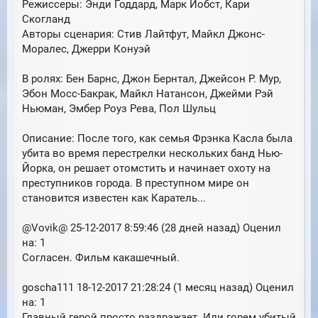
Режиссеры: Энди Годдард, Марк Йобст, Кари
Скогланд
Авторы сценария: Стив Лайтфут, Майкл Джонс-
Моралес, Джерри Конуэй
В ролях: Бен Барнс, Джон Бернтал, Джейсон Р. Мур,
Эбон Мосс-Бакрак, Майкл Натансон, Джейми Рэй
Ньюман, Эмбер Роуз Рева, Пол Шульц
Описание: После того, как семья Фрэнка Касла была
убита во время перестрелки нескольких банд Нью-
Йорка, он решает отомстить и начинает охоту на
преступников города. В преступном мире он
становится известен как Каратель...
@Vovik@ 25-12-2017 8:59:46 (28 дней назад) Оценил
на: 1
Согласен. Фильм какашечный.
goscha111 18-12-2017 21:28:24 (1 месяц назад) Оценил
на: 1
Главный герой просто раздражает. Или горем убитый