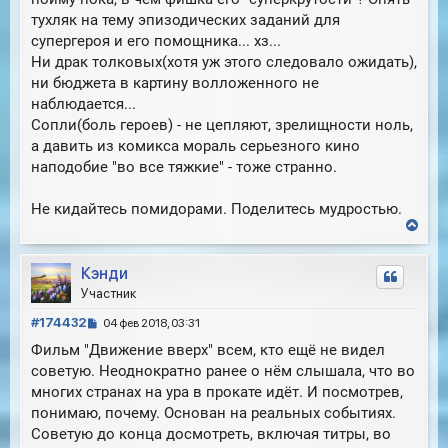
тухляк на тему эпизодических заданий для
супергероя и его помощника... хз...
Ни драк толковых(хотя уж этого следовало ожидать),
ни бюджета в картину волложенного не
наблюдается...
Сопли(боль героев) - не цепляют, зрелищности ноль,
а давить из комикса мораль серьезного кино
наподобие "во все тяжкие" - тоже странно.
Не кидайтесь помидорами. Поделитесь мудростью.
В
е
р
Кэнди
н
у
Участник
т
С
ь
#174432
04 фев 2018, 03:31
с
о
Фильм "Движение вверх" всем, кто ещё не видел
я
о
к
советую. Неоднократно ранее о нём слышала, что во
б
н
многих странах на ура в прокате идёт. И посмотрев,
щ
а
е
понимаю, почему. Основан на реальных событиях.
ч
н
Советую до конца досмотреть, включая титры, во
а
и