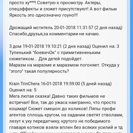
просто ху***! Советую к просмотру. Актеры,
спецэффекты и сюжет присутствуют! А вот фильм
Яркость это однозначно гоуно!!!
Дрожащий мститель 20-01-2018 11:31:57 (2 дня назад)
Спасибо,друзья,за комментарии-не качаю.
3 дом 19-01-2018 19:10:21 (2 дня назад) Оценил на: 3
Тупенький "боевичОк" с примитивненьким
сюжетиком... Для детей подойдет.
Маразм на маразме и маразмом погоняет. Откуда у
"этого" такая популярность?
Krain TrinChera 16-01-2018 19:59:00 (5 дней назад)
Оценил на: 5
Мега лютая сказка! Давно таких фильмов не
встречал! Все, так до ужаса наигранно, что просто
кошмар! Сюжет смешон до коликов! Ляпы профи
агентов сплошь кругом, на задании светят стволами,
лезут к уху передатчику, крутого не победимого
главаря котиков взяли вплен без всяких усилий и тд