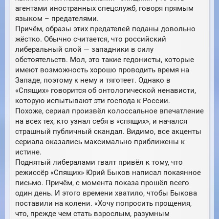
агентами иностранных спецслужб, говоря прямым
языком – предателями.
Причём, образы этих предателей поданы довольно
жёстко. Обычно считается, что российский
либеральный слой — западники в силу
обстоятельств. Мол, это такие гедонисты, которые
имеют возможность хорошо проводить время на
Западе, поэтому к нему и тяготеет. Однако в
«Спящих» говорится об онтологической ненависти,
которую испытывают эти господа к России.
Похоже, сериал произвёл колоссальное впечатление
на всех тех, кто узнал себя в «спящих», и начался
страшный публичный скандал. Видимо, все акценты
сериала оказались максимально приближены к
истине.
Поднятый либералами гвалт привёл к тому, что
режиссёр «Спящих» Юрий Быков написал покаянное
письмо. Причём, с момента показа прошёл всего
один день. И этого времени хватило, чтобы Быкова
поставили на колени. «Хочу попросить прощения,
что, прежде чем стать взрослым, разумным