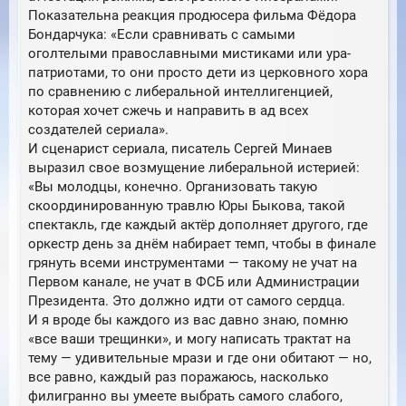
Показательна реакция продюсера фильма Фёдора
Бондарчука: «Если сравнивать с самыми
оголтелыми православными мистиками или ура-
патриотами, то они просто дети из церковного хора
по сравнению с либеральной интеллигенцией,
которая хочет сжечь и направить в ад всех
создателей сериала».
И сценарист сериала, писатель Сергей Минаев
выразил свое возмущение либеральной истерией:
«Вы молодцы, конечно. Организовать такую
скоординированную травлю Юры Быкова, такой
спектакль, где каждый актёр дополняет другого, где
оркестр день за днём набирает темп, чтобы в финале
грянуть всеми инструментами — такому не учат на
Первом канале, не учат в ФСБ или Администрации
Президента. Это должно идти от самого сердца.
И я вроде бы каждого из вас давно знаю, помню
«все ваши трещинки», и могу написать трактат на
тему — удивительные мрази и где они обитают — но,
все равно, каждый раз поражаюсь, насколько
филигранно вы умеете выбрать самого слабого,