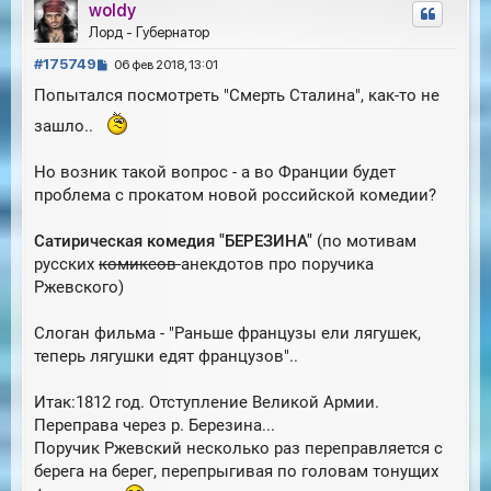
woldy
н
у
Лорд - Губернатор
т
С
ь
#175749
06 фев 2018, 13:01
с
о
Попытался посмотреть "Смерть Сталина", как-то не
я
о
к
б
зашло..
н
щ
а
е
ч
Но возник такой вопрос - а во Франции будет
н
а
проблема с прокатом новой российской комедии?
и
л
е
у
Сатирическая комедия "БЕРЕЗИНА"
(по мотивам
русских
комиксов
анекдотов про поручика
Ржевского)
Слоган фильма - "Раньше французы ели лягушек,
теперь лягушки едят французов"..
Итак:1812 год. Отступление Великой Армии.
Переправа через р. Березина...
Поручик Ржевский несколько раз переправляется с
берега на берег, перепрыгивая по головам тонущих