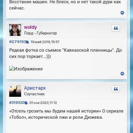
Восстание машин. Не блеск, но и нет такой дури как
е
у
сейчас.
В
е
р
woldy
н
у
Лорд - Губернатор
т
С
ь
#279153
19 май 2019, 15:57
с
о
Редкая фотка со съемок "Кавказской пленницы". До
я
о
к
сих пор торкает...)))
б
н
щ
а
е
ч
н
В
а
е
и
л
р
е
у
Аристарх
н
у
Соучастник
т
С
ь
#319533
01 ноя 2020, 11:12
с
о
«Отсель грозить мы будем нашей истории» О сериале
я
о
к
«Тобол», исторической лжи и роли Дюжева.
б
н
щ
а
е
ч