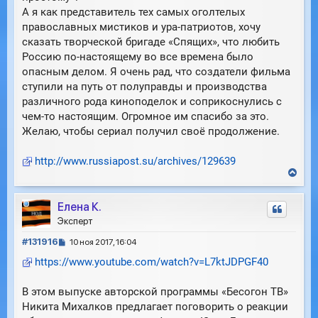
А я как представитель тех самых оголтелых
православных мистиков и ура-патриотов, хочу
сказать творческой бригаде «Спящих», что любить
Россию по-настоящему во все времена было
опасным делом. Я очень рад, что создатели фильма
ступили на путь от полуправды и производства
различного рода киноподелок и соприкоснулись с
чем-то настоящим. Огромное им спасибо за это.
Желаю, чтобы сериал получил своё продолжение.
http://www.russiapost.su/archives/129639
В
е
р
Елена К.
н
у
Эксперт
т
С
ь
#131916
10 ноя 2017, 16:04
с
о
https://www.youtube.com/watch?v=L7ktJDPGF40
я
о
к
б
н
В этом выпуске авторской программы «Бесогон ТВ»
щ
а
е
Никита Михалков предлагает поговорить о реакции
ч
н