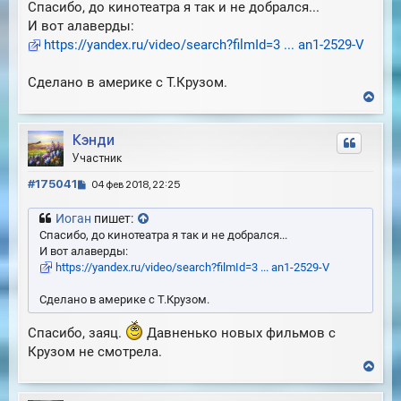
Спасибо, до кинотеатра я так и не добрался...
И вот алаверды:
https://yandex.ru/video/search?filmId=3 ... an1-2529-V
Сделано в америке с Т.Крузом.
В
е
р
Кэнди
н
у
Участник
т
С
ь
#175041
04 фев 2018, 22:25
с
о
я
о
Иоган
пишет:
к
б
Спасибо, до кинотеатра я так и не добрался...
н
щ
И вот алаверды:
а
е
https://yandex.ru/video/search?filmId=3 ... an1-2529-V
ч
н
а
и
л
Сделано в америке с Т.Крузом.
е
у
Спасибо, заяц.
Давненько новых фильмов с
Крузом не смотрела.
В
е
р