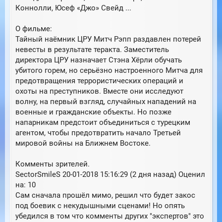
Коннолли, Юсеф «Джо» Свейд ...
О фильме:
Тайный наёмник ЦРУ Митч Рэпп раздавлен потерей
невесты в результате теракта. Заместитель
директора ЦРУ назначает Стэна Хёрли обучать
убитого горем, но серьёзно настроенного Митча для
предотвращения террористических операций и
охоты на преступников. Вместе они исследуют
волну, на первый взгляд, случайных нападений на
военные и гражданские объекты. Но позже
напарникам предстоит объединиться с турецким
агентом, чтобы предотвратить начало Третьей
мировой войны на Ближнем Востоке.
Комменты зрителей.
SectorSmileS 20-01-2018 15:16:29 (2 дня назад) Оценил
на: 10
Сам сначала прошёл мимо, решил что будет закос
под боевик с некудышными сценами! Но опять
убедился в том что комменты других "экспертов" это