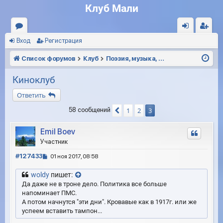
Клуб Мали
Вход
Регистрация
ор
хо
ег
ум
д
ис
Список форумов
Клуб
Поэзия, музыка, кинематограф
ы
тр
Киноклуб
ац
Ответить
ия
1
2
3
58 сообщений
Пред.
Emil Boev
Участник
С
#127433
01 ноя 2017, 08:58
о
о
woldy
пишет:
б
Да даже не в троне дело. Политика все больше
щ
напоминает ПМС.
е
А потом начнутся "эти дни". Кровавые как в 1917г. или же
н
успеем вставить тампон...
и