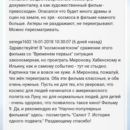
документалку, а как художественный фильм -
превосходен. Опасался что будет много драмы и
сцен на земле, но зря - космоса в фильме намного
больше. Актеры не раздражают, не переигрывают.
Можно пересматривать.
serega1602 16-01-2018 10:30:07 (6 дней назад)
Здравствуйте! В "космонавтском" сражении этого
фильма со "Временем первых" ситуация
закономерная, но проиграть Миронову, Хабенскому и
Ильину, как и самому событию - тут не стыдно.
Картинка так и вовсе не хуже. А Миронова, пожалуй,
тех жён переиграла. Оба эти фильма классные, и оба
очень нужные. Пусть не для тех, кто уверовал, что
космос для людей начинался с американского
полета на Луну, но для нормальных людей, для детей
- очень здорово, что появилось такое кино! Фильму
9. Да, и рекомендую из "Научно-популярных
фильмов" здесь - посмотреть "Салют 7. История
одного подвига." Раздающему спасибо!