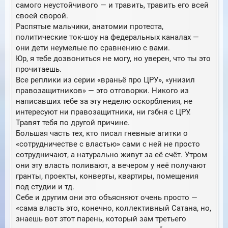
самого неустойчивого — и травить, травить его всей
своей сворой.
Распятые мальчики, анатомии протеста,
политические ток-шоу на федеральных каналах —
они дети неумелые по сравнению с вами.
Юр, я тебе дозвониться не могу, но уверен, что ты это
прочитаешь.
Все реплики из серии «враньё про ЦРУ», «унизил
правозащитников» — это отговорки. Никого из
написавших тебе за эту неделю оскорбления, не
интересуют ни правозащитники, ни гэбня с ЦРУ.
Травят тебя по другой причине.
Большая часть тех, кто писал гневные агитки о
«сотрудничестве с властью» сами с ней не просто
сотрудничают, а натурально живут за её счёт. Утром
они эту власть поливают, а вечером у неё получают
гранты, проекты, конверты, квартиры, помещения
под студии и тд.
Себе и другим они это объясняют очень просто —
«сама власть это, конечно, коллективный Сатана, но,
знаешь вот этот парень, который зам третьего