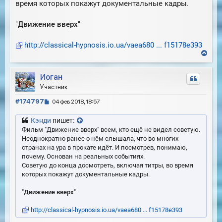
л
время которых покажут документальные кадры.
е
у
"
Движение вверх
"
http://classical-hypnosis.io.ua/vaea680 ... f15178e393
В
е
р
Иоган
н
у
Участник
т
С
ь
#174797
04 фев 2018, 18:57
с
о
я
о
Кэнди
пишет:
к
б
Фильм "Движение вверх" всем, кто ещё не видел советую.
н
щ
Неоднократно ранее о нём слышала, что во многих
а
е
странах на ура в прокате идёт. И посмотрев, понимаю,
ч
н
почему. Основан на реальных событиях.
а
и
л
Советую до конца досмотреть, включая титры, во время
е
у
которых покажут документальные кадры.
"
Движение вверх
"
http://classical-hypnosis.io.ua/vaea680 ... f15178e393