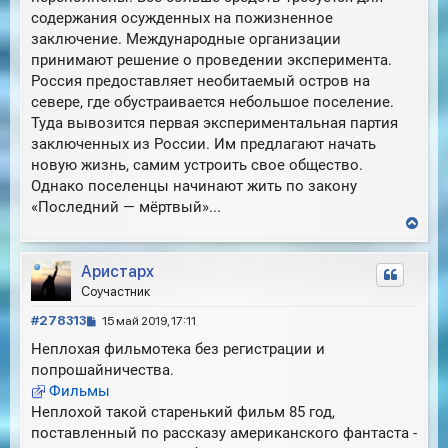
е
у
содержания осужденных на пожизненное
заключение. Международные организации
принимают решение о проведении эксперимента.
Россия предоставляет необитаемый остров на
севере, где обустраивается небольшое поселение.
Туда вывозится первая экспериментальная партия
заключенных из России. Им предлагают начать
новую жизнь, самим устроить свое общество.
Однако поселенцы начинают жить по закону
«Последний — мёртвый»...
В
е
р
Аристарх
н
у
Соучастник
т
С
ь
#278313
15 май 2019, 17:11
с
о
Неплохая фильмотека без регистрации и
я
о
к
попрошайничества.
б
н
Фильмы
щ
а
е
Неплохой такой старенький фильм 85 год,
ч
н
поставленный по рассказу американского фантаста -
а
и
л