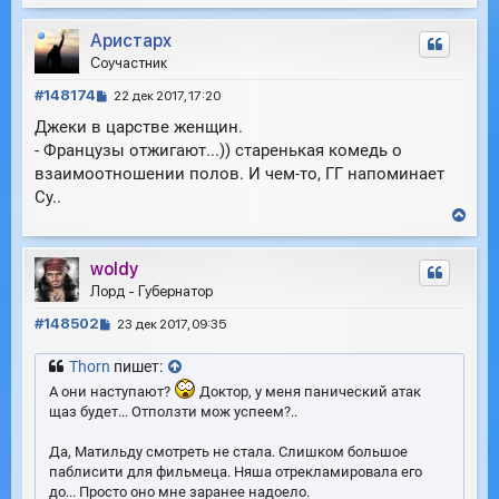
е
н
а
р
и
л
Аристарх
н
е
у
у
Соучастник
т
С
ь
#148174
22 дек 2017, 17:20
с
о
Джеки в царстве женщин.
я
о
к
- Французы отжигают...)) старенькая комедь о
б
н
взаимоотношении полов. И чем-то, ГГ напоминает
щ
а
е
Су..
ч
н
В
а
е
и
л
р
е
у
woldy
н
у
Лорд - Губернатор
т
С
ь
#148502
23 дек 2017, 09:35
с
о
я
о
Thorn
пишет:
к
б
А они наступают?
Доктор, у меня панический атак
н
щ
щаз будет... Отползти мож успеем?..
а
е
ч
н
а
Да, Матильду смотреть не стала. Слишком большое
и
л
паблисити для фильмеца. Няша отрекламировала его
е
у
до... Просто оно мне заранее надоело.