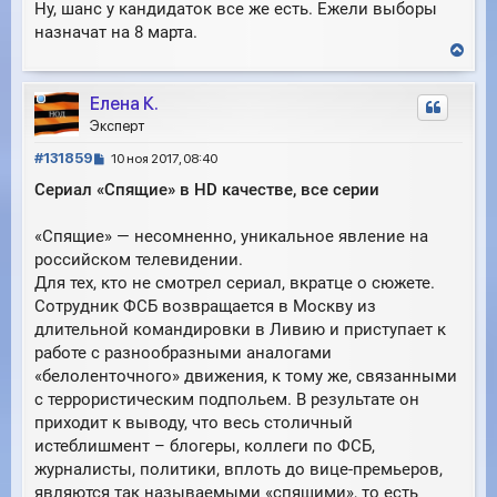
Ну, шанс у кандидаток все же есть. Ежели выборы
е
назначат на 8 марта.
В
е
р
Елена К.
н
у
Эксперт
т
С
ь
#131859
10 ноя 2017, 08:40
с
о
Сериал «Спящие» в HD качестве, все серии
я
о
к
б
н
«Спящие» — несомненно, уникальное явление на
щ
а
е
российском телевидении.
ч
н
Для тех, кто не смотрел сериал, вкратце о сюжете.
а
и
л
Сотрудник ФСБ возвращается в Москву из
е
у
длительной командировки в Ливию и приступает к
работе с разнообразными аналогами
«белоленточного» движения, к тому же, связанными
с террористическим подпольем. В результате он
приходит к выводу, что весь столичный
истеблишмент – блогеры, коллеги по ФСБ,
журналисты, политики, вплоть до вице-премьеров,
являются так называемыми «спящими», то есть