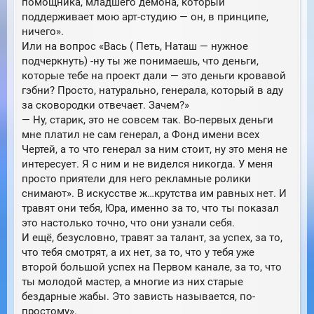
помощника, младшего демона, который
поддерживает мою арт-студию — он, в принципе,
ничего».
Или на вопрос «Вась ( Петь, Наташ — нужное
подчеркнуть) -ну ты же понимаешь, что деньги,
которые тебе на проект дали — это деньги кровавой
гэбни? Просто, натурально, генерала, который в аду
за сковородки отвечает. Зачем?»
— Ну, старик, это не совсем так. Во-первых деньги
мне платил не сам генерал, а Фонд имени всех
Чертей, а то что генерал за ним стоит, ну это меня не
интересует. Я с ним и не виделся никогда. У меня
просто приятели для него рекламные ролики
снимают». В искусстве ж…крутства им равных нет. И
травят они тебя, Юра, именно за то, что ты показал
это настолько точно, что они узнали себя.
И ещё, безусловно, травят за талант, за успех, за то,
что тебя смотрят, а их нет, за то, что у тебя уже
второй большой успех на Первом канале, за то, что
ты молодой мастер, а многие из них старые
бездарные жабы. Это зависть называется, по-
простому».