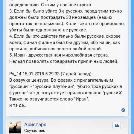
определению. С этим у нас все строго.
3. Если бы было убито 3-е русских, перед этим точно
должны были пострадать 30 иноземцев (наших
просто так не возьмешь). Коли такого не произошло,
убиты были однозначно не русские.
4. Если бы это действительно были русские, скорее
всего, финал фильма был бы другим, ибо наши, как
правило, добиваются своего любой ценой.
5. Иран - дружественная миролюбивая страна.
Нельзя позволять оговаривать приличных людей.
Ps_14 15-01-2018 5:29:33 (7 дней назад)
В озвучке цензура. Во фразах с прилагательным
"русский" - "русский плутоний", "убито трое русских в
фургоне" и т.д. отсутствует прилагательное "русский".
Также не озвучивается слово "Иран".
и тэ дэ..
В
е
р
Аристарх
н
у
Соучастник
т