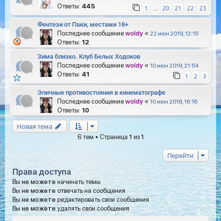
Ответы:
445
1
20
21
22
23
…
Фентези от Паки, местами 18+
Последнее сообщение
woldy
«
22 июн 2019, 12:15
Ответы:
12
Зима близко. Клуб Белых Ходоков
Последнее сообщение
woldy
«
10 июн 2019, 21:54
Ответы:
41
1
2
3
Эпичные противостояния в кинематографе
Последнее сообщение
woldy
«
10 июн 2018, 16:16
Ответы:
10
Новая тема
6 тем • Страница
1
из
1
Перейти
Права доступа
Вы
не можете
начинать темы
Вы
не можете
отвечать на сообщения
Вы
не можете
редактировать свои сообщения
Вы
не можете
удалять свои сообщения