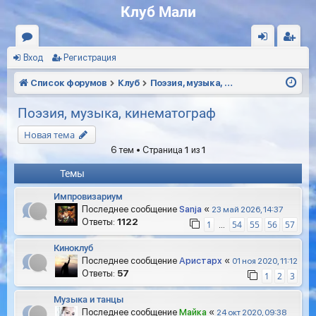
Клуб Мали
Вход
Регистрация
ор
хо
ег
ум
д
ис
Список форумов
Клуб
Поэзия, музыка, кинематограф
ы
тр
Поэзия, музыка, кинематограф
ац
Новая тема
ия
6 тем • Страница
1
из
1
Темы
Импровизариум
Последнее сообщение
Sanja
«
23 май 2026, 14:37
Ответы:
1122
1
54
55
56
57
…
Киноклуб
Последнее сообщение
Аристарх
«
01 ноя 2020, 11:12
Ответы:
57
1
2
3
Музыка и танцы
Последнее сообщение
Майка
«
24 окт 2020, 09:38