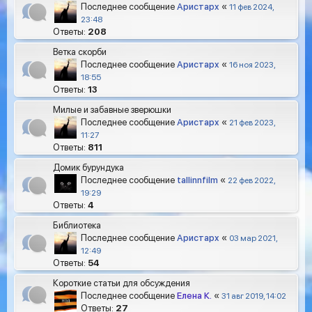
Последнее сообщение
Аристарх
«
11 фев 2024,
23:48
Ответы:
208
Ветка скорби
Последнее сообщение
Аристарх
«
16 ноя 2023,
18:55
Ответы:
13
Милые и забавные зверюшки
Последнее сообщение
Аристарх
«
21 фев 2023,
11:27
Ответы:
811
Домик бурундука
Последнее сообщение
tallinnfilm
«
22 фев 2022,
19:29
Ответы:
4
Библиотека
Последнее сообщение
Аристарх
«
03 мар 2021,
12:49
Ответы:
54
Короткие статьи для обсуждения
Последнее сообщение
Елена К.
«
31 авг 2019, 14:02
Ответы:
27