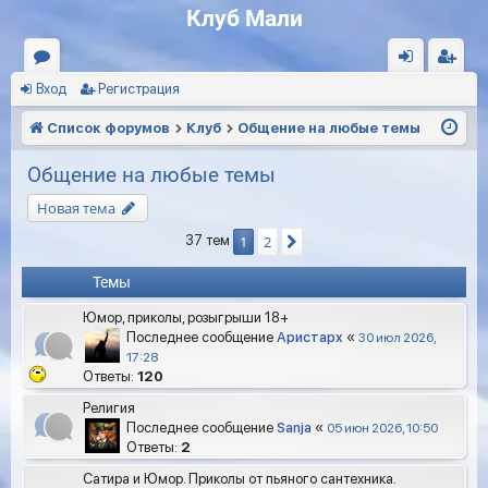
Клуб Мали
Вход
Регистрация
ор
хо
ег
ум
д
ис
Список форумов
Клуб
Общение на любые темы
ы
тр
Общение на любые темы
ац
Новая тема
ия
1
2
37 тем
След.
Темы
Юмор, приколы, розыгрыши 18+
Последнее сообщение
Аристарх
«
30 июл 2026,
17:28
Ответы:
120
Религия
Последнее сообщение
Sanja
«
05 июн 2026, 10:50
Ответы:
2
Сатира и Юмор. Приколы от пьяного сантехника.