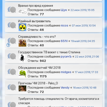
Вранье про вред курения
Последнее сообщение
Щук
«
22 июн 2019, 15:05
Ответы:
77
Идейный вытрезвитель
Последнее сообщение
nicos
«
07 июн 2019, 10:54
Ответы:
46
Справедливость - что это?
Последнее сообщение
65fil
«
19 май 2019, 04:35
Ответы:
40
Государственное ТВ воюет с тенью Сталина
Последнее сообщение
русичЪ
«
22 июл 2018, 21:06
Ответы:
942
Обсуждение матчей ЧМ 2018
Последнее сообщение
midges
«
17 июл 2018, 17:33
Ответы:
1175
Прогнозы ЧМ 2018 - Pako_O
Последнее сообщение
Vendy
«
16 июл 2018, 10:48
Ответы:
72
Требуется помощь специалиста. От врача, косметолога и
слесаря.