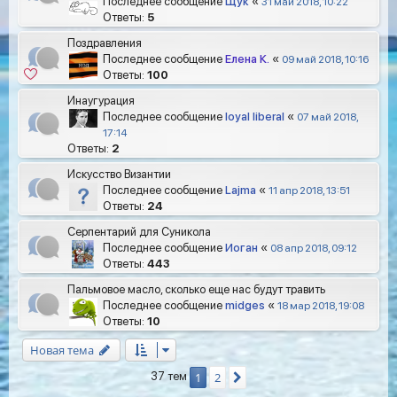
Последнее сообщение
Щук
«
31 май 2018, 10:22
Ответы:
5
Поздравления
Последнее сообщение
Елена К.
«
09 май 2018, 10:16
Ответы:
100
Инаугурация
Последнее сообщение
loyal liberal
«
07 май 2018,
17:14
Ответы:
2
Искусство Византии
Последнее сообщение
Lajma
«
11 апр 2018, 13:51
Ответы:
24
Серпентарий для Суникола
Последнее сообщение
Иоган
«
08 апр 2018, 09:12
Ответы:
443
Пальмовое масло, сколько еще нас будут травить
Последнее сообщение
midges
«
18 мар 2018, 19:08
Ответы:
10
Новая тема
1
2
37 тем
След.