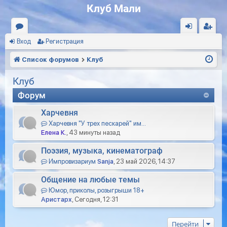
Клуб Мали
Вход
Регистрация
ор
хо
ег
ум
д
ис
Список форумов
Клуб
ы
тр
Клуб
ац
Форум
ия
Харчевня
Харчевня "У трех пескарей" им…
Елена К.
, 43 минуты назад
Поэзия, музыка, кинематограф
Импровизариум
Sanja
, 23 май 2026, 14:37
Общение на любые темы
Юмор, приколы, розыгрыши 18+
Аристарх
, Сегодня, 12:31
Перейти