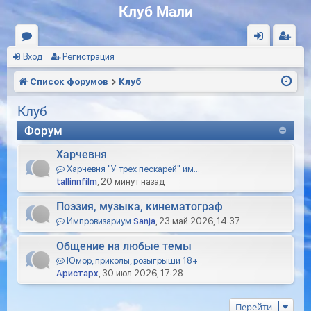
Клуб Мали
Вход
Регистрация
ор
хо
ег
ум
д
ис
Список форумов
Клуб
ы
тр
Клуб
ац
Форум
ия
Харчевня
Харчевня "У трех пескарей" им…
tallinnfilm
, 20 минут назад
Поэзия, музыка, кинематограф
Импровизариум
Sanja
, 23 май 2026, 14:37
Общение на любые темы
Юмор, приколы, розыгрыши 18+
Аристарх
, 30 июл 2026, 17:28
Перейти