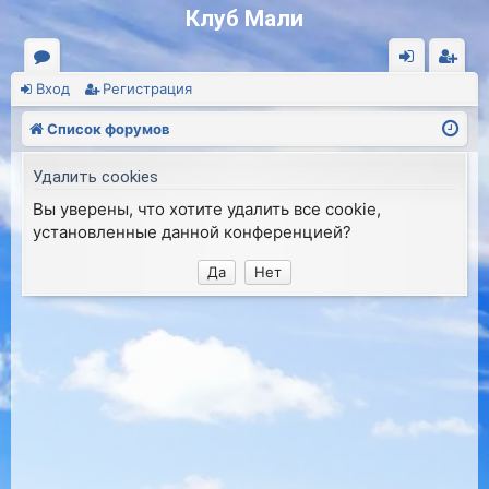
Клуб Мали
Вход
Регистрация
о
хо
ег
ру
д
ис
Список форумов
м
тр
Удалить cookies
ы
ац
Вы уверены, что хотите удалить все cookie,
ия
установленные данной конференцией?