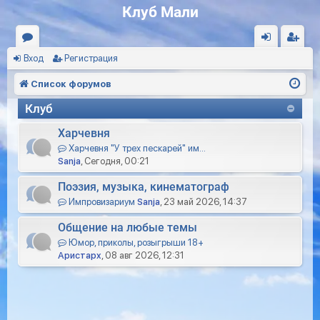
Клуб Мали
Вход
Регистрация
ор
хо
ег
ум
д
ис
Список форумов
ы
тр
Клуб
ац
Харчевня
ия
Харчевня "У трех пескарей" им…
Sanja
, Сегодня, 00:21
Поэзия, музыка, кинематограф
Импровизариум
Sanja
, 23 май 2026, 14:37
Общение на любые темы
Юмор, приколы, розыгрыши 18+
Аристарх
, 08 авг 2026, 12:31