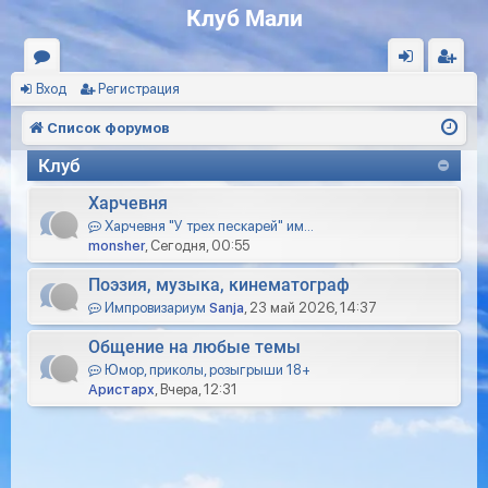
Клуб Мали
Вход
Регистрация
ор
хо
ег
ум
д
ис
Список форумов
ы
тр
Клуб
ац
Харчевня
ия
Харчевня "У трех пескарей" им…
monsher
, Сегодня, 00:55
Поэзия, музыка, кинематограф
Импровизариум
Sanja
, 23 май 2026, 14:37
Общение на любые темы
Юмор, приколы, розыгрыши 18+
Аристарх
, Вчера, 12:31